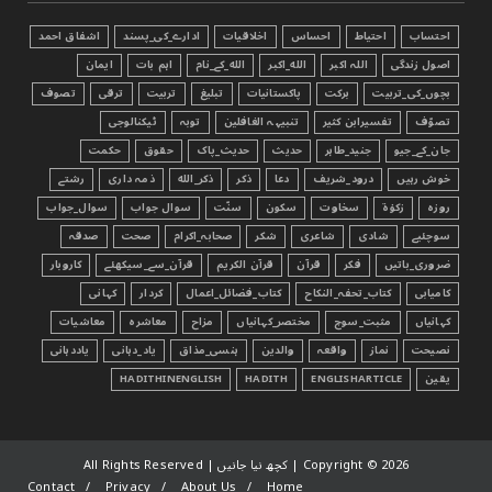
احتساب
احتیاط
احساس
اخلاقیات
ادارے_کی_پسند
اشفاق احمد
اصول زندگی
اللہ اکبر
الله_اکبر
الله_کے_نام
اہم بات
ایمان
بچوں_کی_تربیت
برکت
پاکستانیات
تبليغ
تربیت
ترقی
تصوف
تصوّف
تفسیرابن کثیر
تنبیہہ الغافلین
توبہ
ٹیکنالوجی
جان_کے_جیو
جنید_طاہر
حدیث
حدیث_پاک
حقوق
حکمت
خوش رہیں
درود_شریف
دعا
ذکر
ذکر_الله
ذمہ داری
رشتے
روزہ
زکوٰۃ
سخاوت
سکون
سنّت
سوال جواب
سوال_جواب
سوچئیے
شادی
شاعری
شکر
صحابہ_اکرام
صحت
صدقہ
ضروری_باتیں
فکر
قرآن
قرآن الکریم
قرآن_سے_سیکھئے
کاروبار
کامیابی
کتاب_تحفہ_النکاح
کتاب_فضائل_اعمال
کردار
کہانی
کہانیاں
مثبت_سوچ
مختصر_کہانیاں
مزاح
معاشرہ
معاشیات
نصیحت
نماز
واقعہ
والدین
ہنسی_مذاق
یاد_دہانی
یاددہانی
یقین
ENGLISHARTICLE
HADITH
HADITHINENGLISH
2026 | کچھ نیا جانیں | All Rights Reserved
Copyright ©
Contact
Privacy
About Us
Home