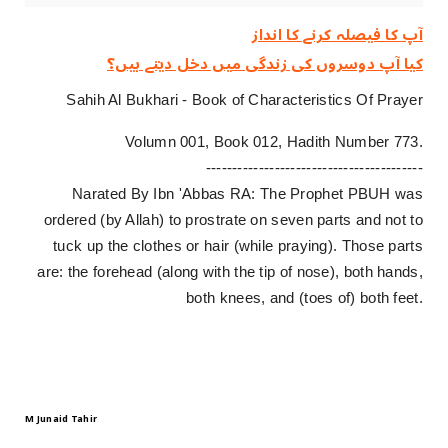
آپ کا فیصلہ کرنے کا انداز
کیا آپ دوسروں کی زندگی میں دخل دیتے ہیں؟
Sahih Al Bukhari - Book of Characteristics Of Prayer
Volumn 001, Book 012, Hadith Number 773.
-----------------------------------------
Narated By Ibn 'Abbas RA: The Prophet PBUH was
ordered (by Allah) to prostrate on seven parts and not to
tuck up the clothes or hair (while praying). Those parts
are: the forehead (along with the tip of nose), both hands,
both knees, and (toes of) both feet.
M Junaid Tahir