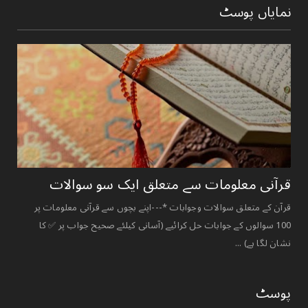
نمایاں پوسٹ
قرآنی ‏معلومات ‏سے ‏متعلق ‏ایک ‏سو ‏سوالات ‏
قرآن کے متعلق سوالات وجوابات *---اپنے بچوں سے قرآنی معلومات پر
100 سوالوں کے جوابات حل کرائیے (آسانی کیلئے صحیح جواب پر ✅ کا
نشان لگا ہے) ...
پوسٹ