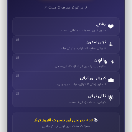
⚡ ہر کوئز صرف 2 منٹ ⚡
❤️
رشتے
معاون شوہر، مطابقت، جذباتی اعتماد
🧘
ذہنی سکون
تناؤ کی سطح، اضطراب، جذباتی ذہانت
👨‍👧‍👦
والدین
عظیم باپ، والدین کے انداز، خاندانی بندھن
💼
کیریئر اور ترقی
کام اور زندگی کا توازن، قیادت، پیداواریت
🌟
ذاتی ترقی
خوشی، اعتماد، زندگی کا مقصد
📚
50+ تفریحی اور بصیرت افروز کوئز
صرف 2 منٹ میں اپنے آپ کو جانیں