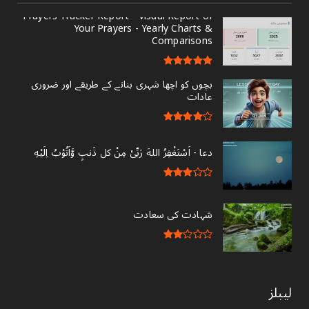
Prayers Tracker Report - Visual Report of
Your Prayers - Yearly Charts &
Comparisons
بچوں کو اچھا شہری بنانے کے طریقے اور ضروری
عادات
دعا - ‎اَسْتَغْفِرُ اللهَ رَبِّىْ مِنْ کل ذَنبٍ وَّاَتُوْبُ اِلَيْهِ
شہادت کی سعادت
لیبلز