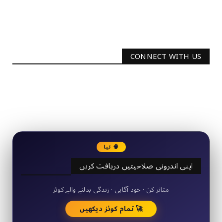
CONNECT WITH US
2340
Followers
3290
Followers
🧠 نیا
اپنی اندرونی صلاحیتیں دریافت کریں
50+ مختصر کوئز
متاثر کن · خود آگاہی · زندگی بدلنے والے کوئز
🚀 تمام کوئز دیکھیں