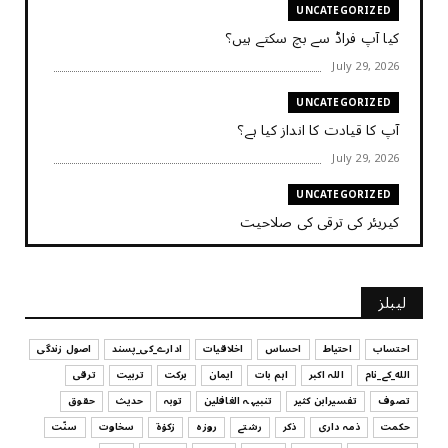
UNCATEGORIZED
کیا آپ فراڈ سے بچ سکتے ہیں؟
July 29, 2026
UNCATEGORIZED
آپ کا قیادت کا انداز کیا ہے؟
July 29, 2026
UNCATEGORIZED
کیریئر کی ترقی کی صلاحیت
July 29, 2026
UNCATEGORIZED
لیبلز
کیا آپ اپنے باس کو مؤثر طریقے سے منظم کر رہے ہیں
July 29, 2026
احتساب
احتیاط
احساس
اخلاقیات
ادارے_کی_پسند
اصول زندگی
الله_کے_نام
اللہ اکبر
اہم بات
ایمان
برکت
تربیت
ترقی
UNCATEGORIZED
تصوف
تفسیرابن کثیر
تنبیہہ الغافلین
توبہ
حدیث
حقوق
اس وقت آپ کا موڈ کیسا ہے؟
حکمت
ذمہ داری
ذکر
رشتے
روزہ
زکوٰۃ
سخاوت
سنّت
July 29, 2026