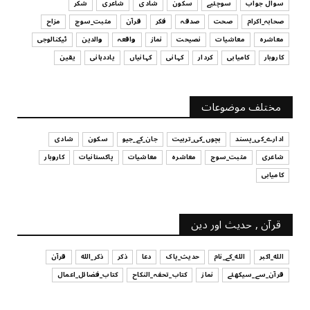
سوال جواب
سوچئیے
سکون
شادی
شاعری
شکر
UNCATEGORIZED
صحابہ_اکرام
صحت
صدقہ
فکر
قرآن
مثبت_سوچ
مزاح
قرض لینے اور دینے میں ہوشیاری
معاشرہ
معاشیات
نصیحت
نماز
واقعہ
والدین
ٹیکنالوجی
July 29, 2026
کاروبار
کامیابی
کردار
کہانی
کہانیاں
یاددہانی
یقین
UNCATEGORIZED
آپ کا فیصلہ کرنے کا انداز
مختلف موضوعات
July 29, 2026
ادارے_کی_پسند
بچوں_کی_تربیت
جان_کے_جیو
سکون
شادی
شاعری
مثبت_سوچ
معاشرہ
معاشیات
پاکستانیات
کاروبار
کامیابی
قرآن , حدیث اور دین
الله_اکبر
الله_کے_نام
حدیث_پاک
دعا
ذکر
ذکر_الله
قرآن
قرآن_سے_سیکھئے
نماز
کتاب_تحفہ_النکاح
کتاب_فضائل_اعمال