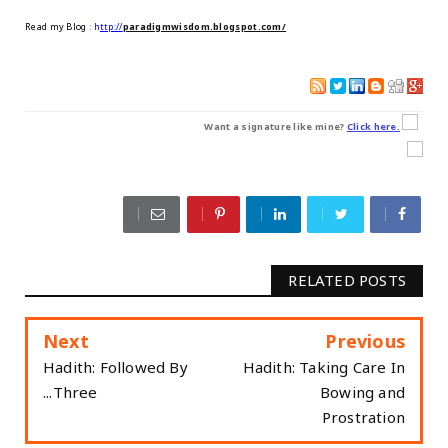
Read my Blog
:
h
ttp://
paradigmwisdom.blogspot.com/
Want a signature like mine?
Click here.
RELATED POSTS
Next
Previous
Hadith: Followed By
Hadith: Taking Care In
Three...
Bowing and
Prostration