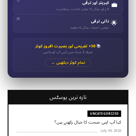
💼
کیریئر اور ترقی
کام اور زندگی کا توازن، قیادت، پیداواریت
🌟
ذاتی ترقی
خوشی، اعتماد، زندگی کا مقصد
📚
50+ تفریحی اور بصیرت افروز کوئز
صرف 2 منٹ میں اپنے آپ کو جانیں
تمام کوئز دیکھیں →
تازہ ترین پوسٹس
UNCATEGORIZED
کیا آپ اپنی صحت کا خیال رکھتے ہیں؟
July 30, 2026