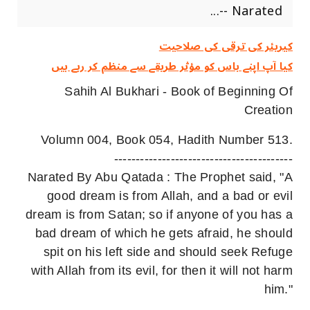
-- Narated...
کیریئر کی ترقی کی صلاحیت
کیا آپ اپنے باس کو مؤثر طریقے سے منظم کر رہے ہیں
Sahih Al Bukhari - Book of Beginning Of
Creation
Volumn 004, Book 054, Hadith Number 513.
-----------------------------------------
Narated By Abu Qatada : The Prophet said, "A
good dream is from Allah, and a bad or evil
dream is from Satan; so if anyone of you has a
bad dream of which he gets afraid, he should
spit on his left side and should seek Refuge
with Allah from its evil, for then it will not harm
him."