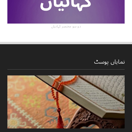
دو سو مختصر کہانیاں
نمایاں پوسٹ