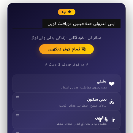
🧠 نیا
اپنی اندرونی صلاحیتیں دریافت کریں
50+ مختصر کوئز
متاثر کن · خود آگاہی · زندگی بدلنے والے کوئز
🚀 تمام کوئز دیکھیں
⚡ ہر کوئز صرف 2 منٹ ⚡
❤️
رشتے
معاون شوہر، مطابقت، جذباتی اعتماد
🧘
ذہنی سکون
تناؤ کی سطح، اضطراب، جذباتی ذہانت
👨‍👧‍👦
والدین
عظیم باپ، والدین کے انداز، خاندانی بندھن