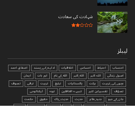
شہادت کی سعادت
لیبلز
احتساب
احتیاط
احساس
اخلاقیات
ادارے_کی_پسند
اشفاق احمد
اصول زندگی
اللہ اکبر
الله_اکبر
الله_کے_نام
اہم بات
ایمان
بچوں_کی_تربیت
برکت
پاکستانیات
تبليغ
تربیت
ترقی
تصوف
تصوّف
تفسیرابن کثیر
تنبیہہ الغافلین
توبہ
ٹیکنالوجی
جان_کے_جیو
جنید_طاہر
حدیث
حدیث_پاک
حقوق
حکمت
خوش رہیں
درود_شریف
دعا
ذکر
ذکر_الله
ذمہ داری
رشتے
روزہ
زکوٰۃ
سخاوت
سکون
سنّت
سوال جواب
سوال_جواب
سوچئیے
شادی
شاعری
شکر
صحابہ_اکرام
صحت
صدقہ
ضروری_باتیں
فکر
قرآن
قرآن الکریم
قرآن_سے_سیکھئے
کاروبار