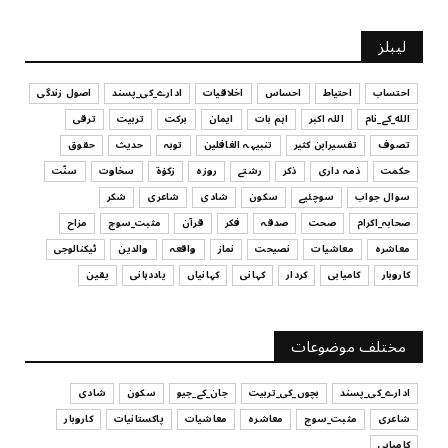
UNCATEGORIZED
لیبلز
کیا آپ اپنے باس کو مؤثر طریقے سے منظم کر رہے ہیں
July 29, 2026
احتساب
احتیاط
احساس
اخلاقیات
ادارے_کی_پسند
اصول زندگی
الله_کے_نام
اللہ اکبر
اہم بات
ایمان
برکت
تربیت
ترقی
UNCATEGORIZED
تصوف
تفسیرابن کثیر
تنبیہہ الغافلین
توبہ
حدیث
حقوق
اس وقت آپ کا موڈ کیسا ہے؟
حکمت
ذمہ داری
ذکر
رشتے
روزہ
زکوٰۃ
سخاوت
سنّت
July 29, 2026
سوال جواب
سوچئیے
سکون
شادی
شاعری
شکر
UNCATEGORIZED
صحابہ_اکرام
صحت
صدقہ
فکر
قرآن
مثبت_سوچ
مزاح
قرض لینے اور دینے میں ہوشیاری
معاشرہ
معاشیات
نصیحت
نماز
واقعہ
والدین
ٹیکنالوجی
July 29, 2026
کاروبار
کامیابی
کردار
کہانی
کہانیاں
یاددہانی
یقین
UNCATEGORIZED
آپ کا فیصلہ کرنے کا انداز
مختلف موضوعات
July 29, 2026
ادارے_کی_پسند
بچوں_کی_تربیت
جان_کے_جیو
سکون
شادی
شاعری
مثبت_سوچ
معاشرہ
معاشیات
پاکستانیات
کاروبار
کامیابی