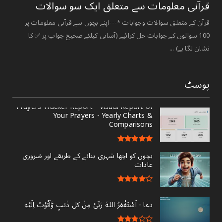
قرآنی ‏معلومات ‏سے ‏متعلق ‏ایک ‏سو ‏سوالات ‏
قرآن کے متعلق سوالات وجوابات *---اپنے بچوں سے قرآنی معلومات پر
100 سوالوں کے جوابات حل کرائیے (آسانی کیلئے صحیح جواب پر ✅ کا
نشان لگا ہے) ...
پوسٹ
Prayers Tracker Report - Visual Report of
Your Prayers - Yearly Charts &
Comparisons
بچوں کو اچھا شہری بنانے کے طریقے اور ضروری
عادات
دعا - ‎اَسْتَغْفِرُ اللهَ رَبِّىْ مِنْ کل ذَنبٍ وَّاَتُوْبُ اِلَيْهِ