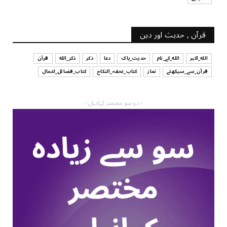
قرآن , حدیث اور دین
الله_اکبر
الله_کے_نام
حدیث_پاک
دعا
ذکر
ذکر_الله
قرآن
قرآن_سے_سیکھئے
نماز
کتاب_تحفہ_النکاح
کتاب_فضائل_اعمال
- دو سو مختصر کہانیاں -