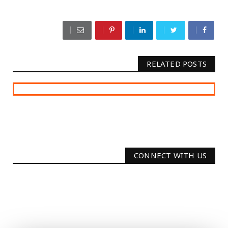
RELATED POSTS
CONNECT WITH US
2340
Followers
3290
Followers